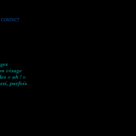
CONTACT
ages
ton visage
des « ah ! »
ssi, parfois